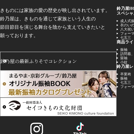
鈴乃屋H
きものには家族の愛の歴史が映し出されています。
スペシャ
鈴乃屋は、きものを通じて
家族という
人生の
成人式
衣のい
節目節目を
演じる舞台を
陰から支えていきたいと
八大祝
フォー
願っております。
七五三
商品ライ
振袖
訪問着
留袖
鈴乃屋の最新
ふりそでコレクション
小紋
鈴乃屋レ
卒業袴
振袖
七五三
フォー