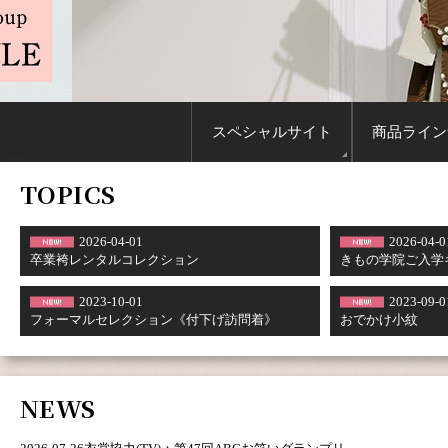
スペシャル
サイト
商品
ライン
TOPICS
2026-04-01
2026-04-0
卒業袴レンタルコレクション
きもの学院ご入学
2023-10-01
2023-09-0
フォーマルセレクション《付下げ訪問着》
おでかけ小紋
NEWS