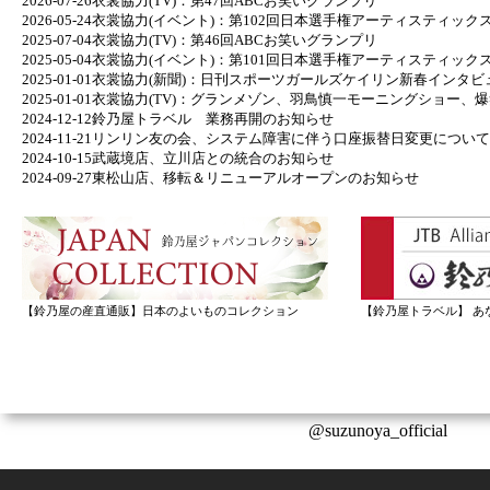
2026-07-26
衣裳協力(TV)：第47回ABCお笑いグランプリ
2026-05-24
衣裳協力(イベント)：第102回日本選手権アーティスティック
2025-07-04
衣裳協力(TV)：第46回ABCお笑いグランプリ
2025-05-04
衣裳協力(イベント)：第101回日本選手権アーティスティック
2025-01-01
衣裳協力(新聞)：日刊スポーツガールズケイリン新春インタビ
2025-01-01
衣裳協力(TV)：グランメゾン、羽鳥慎一モーニングショー、
2024-12-12
鈴乃屋トラベル 業務再開のお知らせ
2024-11-21
リンリン友の会、システム障害に伴う口座振替日変更について
2024-10-15
武蔵境店、立川店との統合のお知らせ
2024-09-27
東松山店、移転＆リニューアルオープンのお知らせ
【鈴乃屋の産直通販】日本のよいものコレクション
【鈴乃屋トラベル】 あ
@suzunoya_official