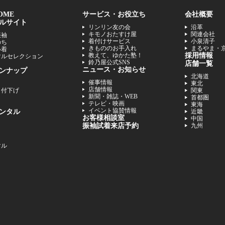
OME
サービス・お役立ち
会社概要
ルサイト
リンリン友の会
沿革
キモノおたすけ屋
関連会社
振袖
着付けサービス
小泉清子
のち
きもののお手入れ
まるやま・
い着
教えて、ゆかた塾！
採用情報
マル
セレクション
鈴乃屋公式SNS
店舗一覧
ニュース・お知らせ
ンナップ
北海道
催事情報
東北
店舗情報
、付下げ
関東
新聞・雑誌・WEB
首都圏
テレビ・映画
東海
イベント協賛情報
ンタル
近畿
お客様相談室
中国
振袖試着来店予約
九州
マル